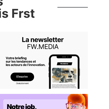
s
s Frst