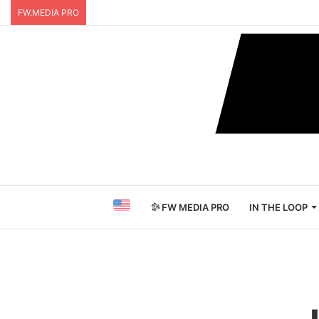
FW.MEDIA PRO
FW MEDIA PRO
IN THE LOOP