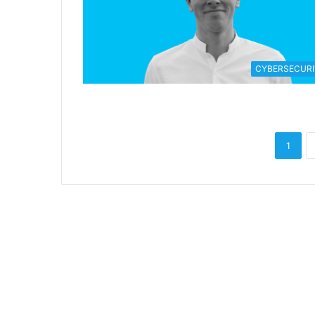
CYBERSECURI
1