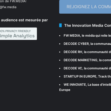
ion de FW.MEDIA:
REJOIGNEZ LA COM
n@fw.media
 audience est mesurée par
The Innovation Media C
FW MEDIA
, le média qui relie 
DECODE CYBER
, la communau
DECODE RH
, la communauté d
DECODE MARKETING
, la com
DECODE VC
, la communauté d
STARTUP IN EUROPE
, Track t
WE INNOVATE
, La base d'int
Europe