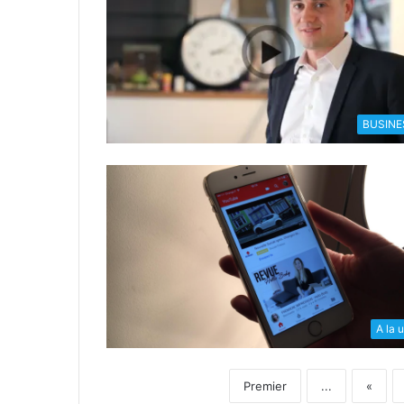
BUSINE
A la 
Premier
...
«