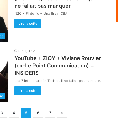
ne fallait pas manquer
N26 + Fintonic + Una Bray (CBA)
Lire la suite
SS
13/01/2017
YouTube + ZIQY + Viviane Rouvier
(ex-Le Point Communication) =
INSIDERS
Les 7 infos made in Tech qu’il ne fallait pas manquer.
Lire la suite
une
3
4
5
6
7
»