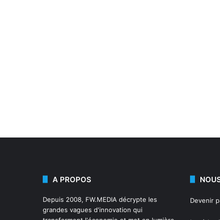
A PROPOS
NOUS
Depuis 2008,
FW.MEDIA
décrypte les
Devenir 
grandes vagues d'innovation qui
transforment l'économie et met en lumière