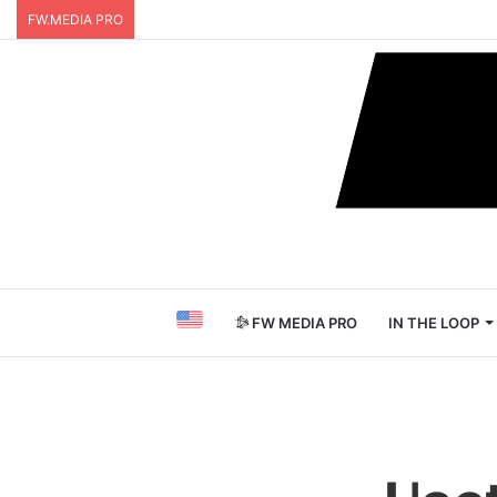
FW.MEDIA PRO
FW MEDIA PRO
IN THE LOOP