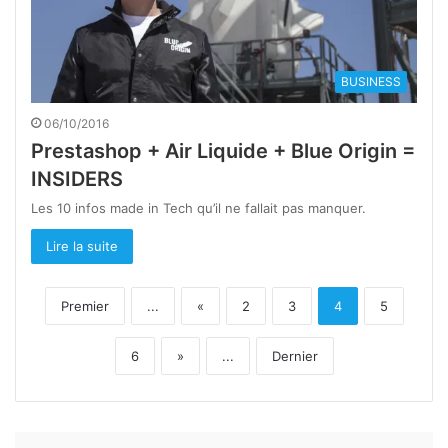
BUSINESS
06/10/2016
Prestashop + Air Liquide + Blue Origin =
INSIDERS
Les 10 infos made in Tech qu’il ne fallait pas manquer.
Lire la suite
Premier
...
«
2
3
4
5
6
»
...
Dernier