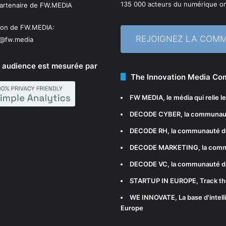
135 000 acteurs du numérique on
partenaire de FW.MEDIA
ion de FW.MEDIA:
REJOIGNEZ LA COM
n@fw.media
 audience est mesurée par
The Innovation Media C
FW MEDIA
, le média qui relie 
DECODE CYBER
, la communau
DECODE RH
, la communauté d
DECODE MARKETING
, la com
DECODE VC
, la communauté d
STARTUP IN EUROPE
, Track t
WE INNOVATE
, La base d'int
Europe