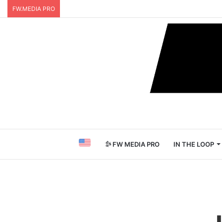
FW.MEDIA PRO
FW MEDIA PRO
IN THE LOOP