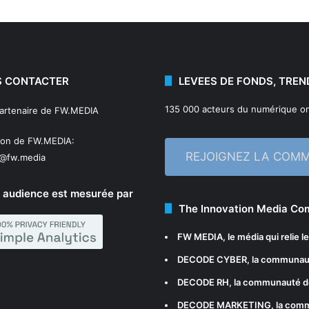
 CONTACTER
LEVEES DE FONDS, TREN
135 000 acteurs du numérique on
partenaire de FW.MEDIA
ion de FW.MEDIA:
REJOIGNEZ LA COM
n@fw.media
 audience est mesurée par
The Innovation Media C
FW MEDIA
, le média qui relie 
DECODE CYBER
, la communau
DECODE RH
, la communauté d
DECODE MARKETING
, la com