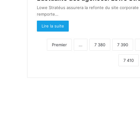
Lowe Stratéus assurera la refonte du site corporate de
remporte…
Lire la suite
Premier
...
7 380
7 390
7 410