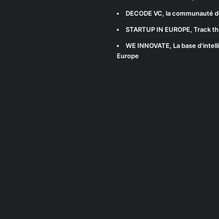
DECODE VC
, la communauté d
STARTUP IN EUROPE
, Track t
WE INNOVATE
, La base d'int
Europe