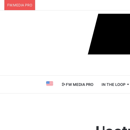
FW.MEDIA PRO
FW MEDIA PRO
IN THE LOOP