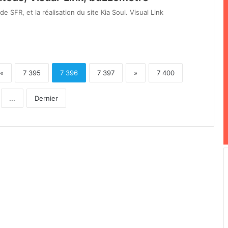
 SFR, et la réalisation du site Kia Soul. Visual Link
«
7 395
7 396
7 397
»
7 400
...
Dernier