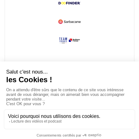
Devenir partenaire
© Copyright 2008 / 2026,
DECODE MEDIA, The Innovation Media
Company.
All Rights Reserved
Twitter
RSS