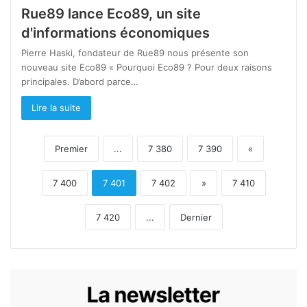
Rue89 lance Eco89, un site
d'informations économiques
Pierre Haski, fondateur de Rue89 nous présente son
nouveau site Eco89 « Pourquoi Eco89 ? Pour deux raisons
principales. D’abord parce…
Lire la suite
Premier
...
7 380
7 390
«
7 400
7 401
7 402
»
7 410
7 420
...
Dernier