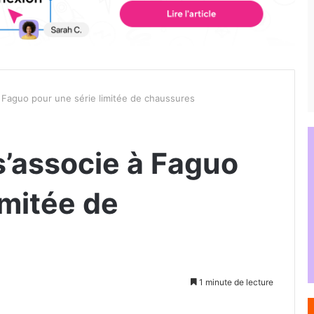
 Faguo pour une série limitée de chaussures
’associe à Faguo
imitée de
1 minute de lecture