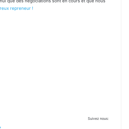
hui que des négociations sont en cours et que nous
ureux repreneur !
Suivez nous:
A