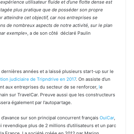
xpérience utilisateur fluide et d’une flotte dense est
artagée plus pratique que de posséder son propre
r atteindre cet objectif, car nos entreprises se
s de nombreux aspects de notre activité, sur le plan
 par exemple
», a de son côté
déclaré Paulin
 dernières années et a laissé plusieurs start-up sur le
ation judiciaire de Tripndrive en 2017
. On assiste d’un
t aux entreprises du secteur de se renforcer,
l
e
main sur
TravelCar
. Preuve aussi que les constructeurs
ssera également par l’autopartage.
 d’avance sur son principal concurrent français
OuiCar
,
qui revendique
plus de 2 millions d’utilisateurs et un parc
 la France. La société créée en 2012 par Marion