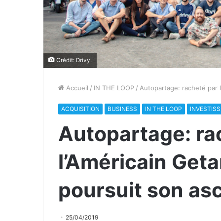
Crédit: Drivy.
Accueil
/
IN THE LOOP
/
Autopartage: racheté par 
ACQUISITION
BUSINESS
IN THE LOOP
INVESTIS
Autopartage: ra
l’Américain Geta
poursuit son as
25/04/2019