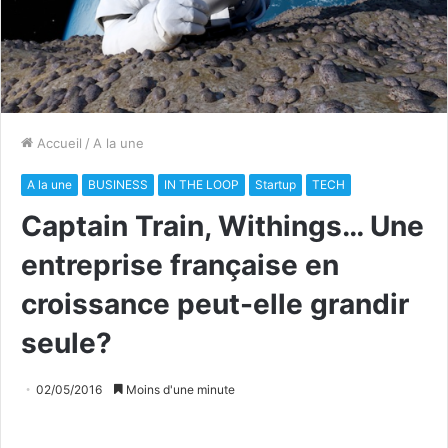
Accueil
/
A la une
A la une
BUSINESS
IN THE LOOP
Startup
TECH
Captain Train, Withings… Une
entreprise française en
croissance peut-elle grandir
seule?
02/05/2016
Moins d'une minute