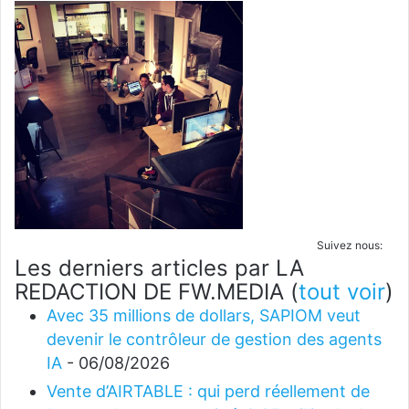
Suivez nous:
Les derniers articles par LA
REDACTION DE FW.MEDIA
(
tout voir
)
Avec 35 millions de dollars, SAPIOM veut
devenir le contrôleur de gestion des agents
IA
- 06/08/2026
Vente d’AIRTABLE : qui perd réellement de