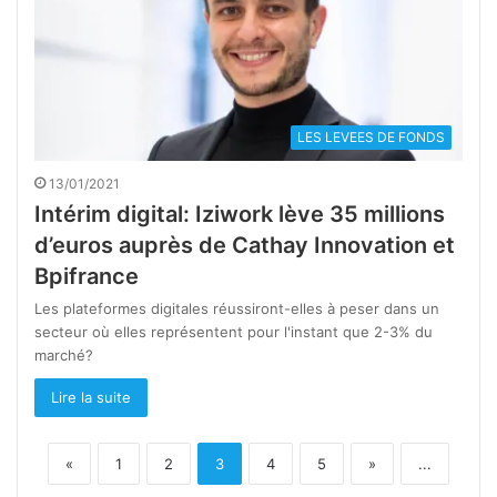
LES LEVEES DE FONDS
13/01/2021
Intérim digital: Iziwork lève 35 millions
d’euros auprès de Cathay Innovation et
Bpifrance
Les plateformes digitales réussiront-elles à peser dans un
secteur où elles représentent pour l'instant que 2-3% du
marché?
Lire la suite
«
1
2
3
4
5
»
...