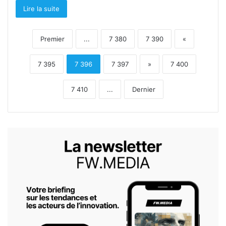
Lire la suite
Premier
...
7 380
7 390
«
7 395
7 396
7 397
»
7 400
7 410
...
Dernier