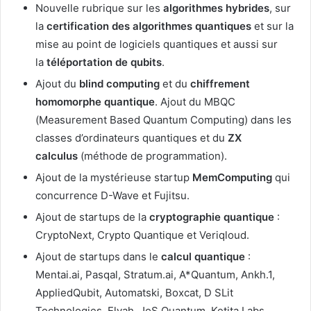
Nouvelle rubrique sur les
algorithmes hybrides
, sur
la
certification des algorithmes quantiques
et sur la
mise au point de logiciels quantiques et aussi sur
la
téléportation de qubits
.
Ajout du
blind computing
et du
chiffrement
homomorphe quantique
. Ajout du MBQC
(Measurement Based Quantum Computing) dans les
classes d’ordinateurs quantiques et du
ZX
calculus
(méthode de programmation).
Ajout de la mystérieuse startup
MemComputing
qui
concurrence D-Wave et Fujitsu.
Ajout de startups de la
cryptographie quantique
:
CryptoNext, Crypto Quantique et Veriqloud.
Ajout de startups dans le
calcul quantique
:
Mentai.ai, Pasqal, Stratum.ai, A*Quantum, Ankh.1,
AppliedQubit, Automatski, Boxcat, D SLit
Technologies, Elyah, JoS Quantum, Ketita Labs,