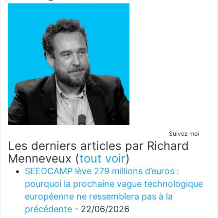
Suivez moi
Les derniers articles par Richard
Menneveux
(
tout voir
)
SEEDCAMP lève 279 millions d’euros :
pourquoi la prochaine vague technologique
européenne ne ressemblera pas à la
précédente
- 22/06/2026