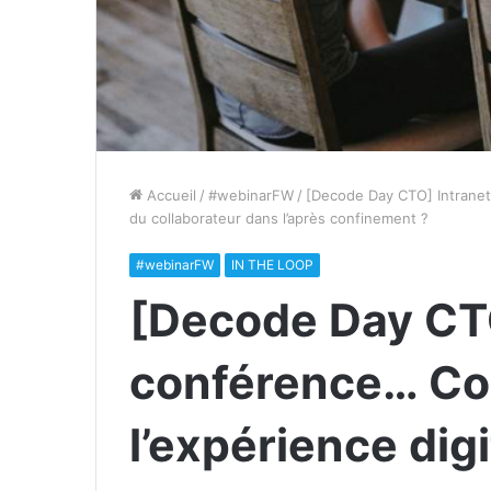
Accueil
/
#webinarFW
/
[Decode Day CTO] Intranet
du collaborateur dans l’après confinement ?
#webinarFW
IN THE LOOP
[Decode Day CTO
conférence… Co
l’expérience dig