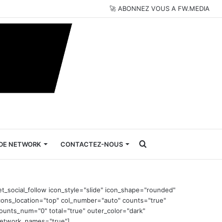
🚀 ABONNEZ VOUS A FW.MEDIA
Rechercher
DE NETWORK
CONTACTEZ-NOUS
et_social_follow icon_style="slide" icon_shape="rounded"
cons_location="top" col_number="auto" counts="true"
ounts_num="0" total="true" outer_color="dark"
etwork_names="true"]