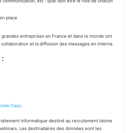
de communication, etc : quel doit être le rôle de chacun
en place
de grandes entreprises en France et dans le monde ont
 collaboration et la diffusion des messages en interne.
 :
code Days
.
n traitement informatique destiné au recrutement idoine
ebinars. Les destinataires des données sont les