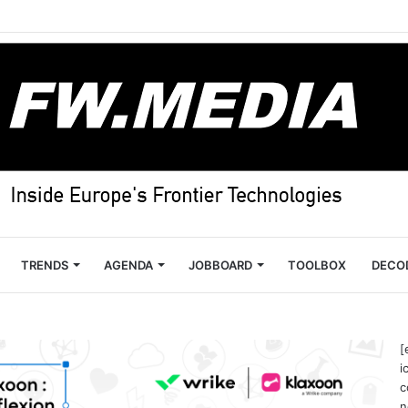
TRENDS
AGENDA
JOBBOARD
TOOLBOX
DECO
[
i
c
n