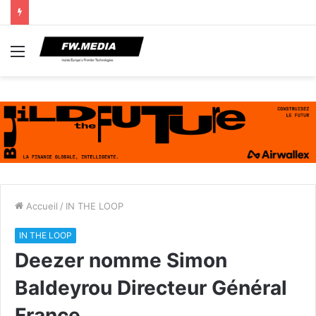
Menu
Accueil
/
IN THE LOOP
IN THE LOOP
Deezer nomme Simon
Baldeyrou Directeur Général
France