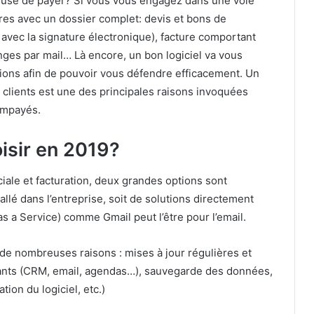
efuse de payer? Si vous vous engagez dans une voie
ères avec un dossier complet: devis et bons de
 avec la signature électronique), facture comportant
nges par mail… Là encore, un bon logiciel va vous
ions afin de pouvoir vous défendre efficacement. Un
s clients est une des principales raisons invoquées
 impayés.
oisir en 2019?
iale et facturation, deux grandes options sont
tallé dans l’entreprise, soit de solutions directement
s a Service) comme Gmail peut l’être pour l’email.
 de nombreuses raisons : mises à jour régulières et
stants (CRM, email, agendas…), sauvegarde des données,
tion du logiciel, etc.)