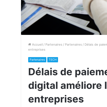
Accueil
/
Partenaires
/
Partenaires
/
Délais de paiem
entreprises
Partenaires
TECH
Délais de paiem
digital améliore 
entreprises