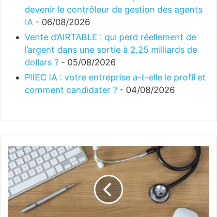
devenir le contrôleur de gestion des agents
IA
- 06/08/2026
Vente d’AIRTABLE : qui perd réellement de
l’argent dans une sortie à 2,25 milliards de
dollars ?
- 05/08/2026
PIIEC IA : votre entreprise a-t-elle le profil et
comment candidater ?
- 04/08/2026