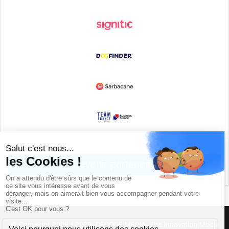
Devenir partenaire
© Copyright 2008 / 2026,
DECODE MEDIA, The Innovation Media