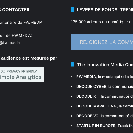
 CONTACTER
LEVEES DE FONDS, TREN
135 000 acteurs du numérique on
partenaire de FW.MEDIA
ion de FW.MEDIA:
REJOIGNEZ LA COM
n@fw.media
 audience est mesurée par
The Innovation Media C
FW MEDIA
, le média qui relie 
DECODE CYBER
, la communau
DECODE RH
, la communauté d
DECODE MARKETING
, la com
DECODE VC
, la communauté d
STARTUP IN EUROPE
, Track t