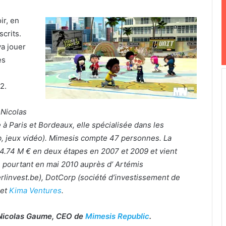
ir, en
scrits.
a jouer
es
2.
Nicolas
 Paris et Bordeaux, elle spécialisée dans les
b, jeux vidéo). Mimesis compte 47 personnes. La
e 4.74 M € en deux étapes en 2007 et 2009 et vient
é pourtant en mai 2010 auprès d’ Artémis
linvest.be), DotCorp (société d’investissement de
 et
Kima Ventures
.
c Nicolas Gaume, CEO de
Mimesis Republic
.