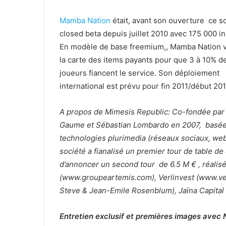
Mamba Nation
était, avant son ouverture ce so
closed beta depuis juillet 2010 avec 175 000 in
En modèle de base freemium,, Mamba Nation v
la carte des items payants pour que 3 à 10% d
joueurs fiancent le service. Son déploiement
international est prévu pour fin 2011/début 201
A propos de Mimesis Republic:
Co-fondée par 
Gaume et Sébastian Lombardo en 2007, basée à
technologies plurimedia (réseaux sociaux, we
société a fianalisé un premier tour de table d
d’annoncer un second tour de 6.5 M € , réalis
(www.groupeartemis.com), Verlinvest (www.ver
Steve & Jean-Emile Rosenblum), Jaïna Capital
Entretien exclusif et premières images ave