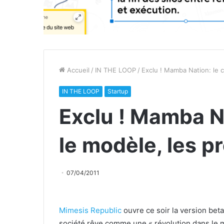
Accueil
/
IN THE LOOP
/
Exclu ! Mamba Nation: le 
IN THE LOOP
Startup
Exclu ! Mamba Na
le modèle, les 
07/04/2011
Mimesis Republic
ouvre ce soir la version bet
société rêve comme une « révolution dans le 