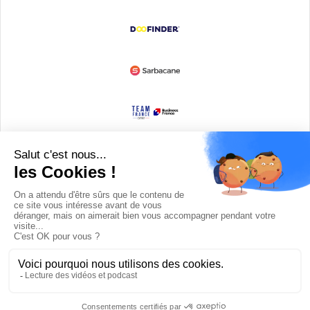
Devenir partenaire
© Copyright 2008 / 2026,
DECODE MEDIA, The Innovation Media
Company.
All Rights Reserved