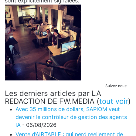
sont explicitement signalées.
Suivez nous:
Les derniers articles par LA
REDACTION DE FW.MEDIA
(
tout voir
)
Avec 35 millions de dollars, SAPIOM veut
devenir le contrôleur de gestion des agents
IA
- 06/08/2026
Vente d’AIRTABLE : qui perd réellement de