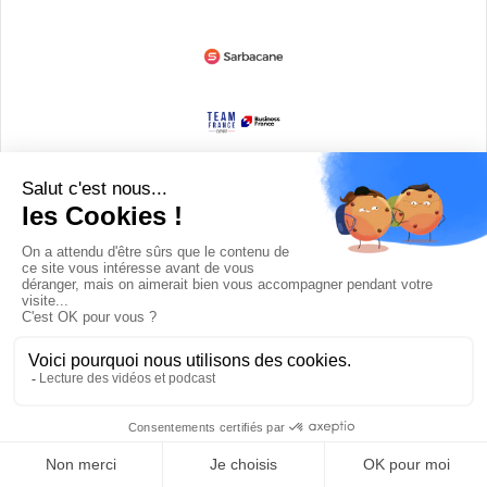
Devenir partenaire
© Copyright 2008 / 2026,
DECODE MEDIA, The Innovation Media
Company.
All Rights Reserved
Twitter
RSS