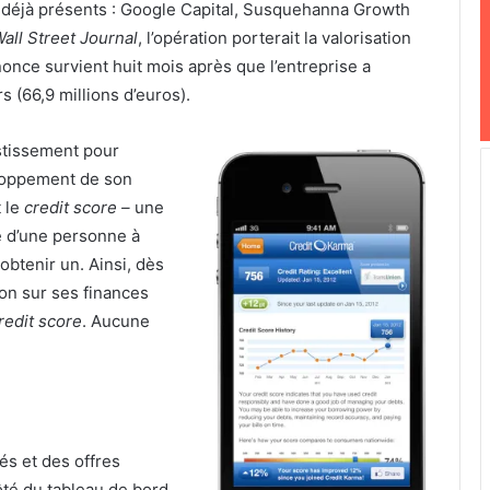
déjà présents : Google Capital, Susquehanna Growth
all Street Journal
, l’opération porterait la valorisation
nnonce survient huit mois après que l’entreprise a
s (66,9 millions d’euros).
estissement pour
eloppement de son
t le
credit score –
une
té d’une personne à
obtenir un. Ainsi, dès
on sur ses finances
redit score
. Aucune
és et des offres
ôté du tableau de bord