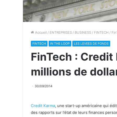
Accueil
/
ENTREPRISES
/
BUSINESS
/
FINTECH
/
Fin
FINTECH
IN THE LOOP
LES LEVEES DE FONDS
FinTech : Credit
millions de dolla
30/09/2014
Credit Karma
, une start-up américaine qui édit
des rapports sur l’état de leurs finances person