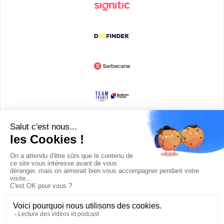
Devenir partenaire
© Copyright 2008 / 2026,
DECODE MEDIA, The Innovation Media
Company.
All Rights Reserved