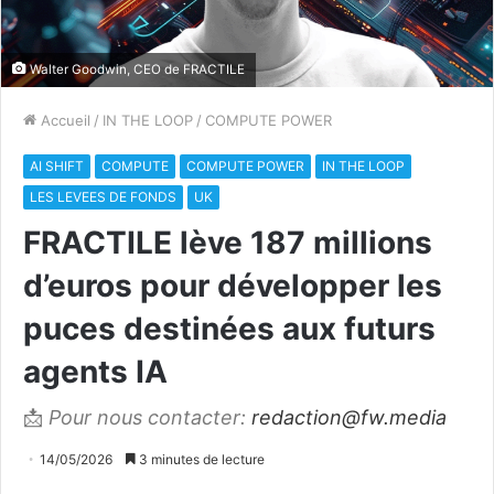
Walter Goodwin, CEO de FRACTILE
Accueil
/
IN THE LOOP
/
COMPUTE POWER
AI SHIFT
COMPUTE
COMPUTE POWER
IN THE LOOP
LES LEVEES DE FONDS
UK
FRACTILE lève 187 millions
d’euros pour développer les
puces destinées aux futurs
agents IA
📩
Pour nous contacter:
redaction@fw.media
14/05/2026
3 minutes de lecture