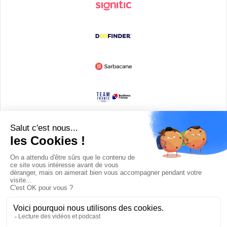
Devenir partenaire
© Copyright 2008 / 2026,
DECODE MEDIA, The Innovation Media
Company.
All Rights Reserved