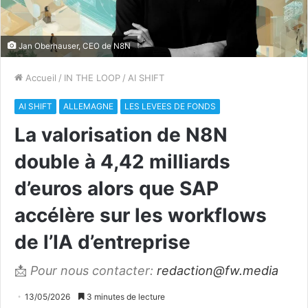
Jan Oberhauser, CEO de N8N
Accueil
/
IN THE LOOP
/
AI SHIFT
AI SHIFT
ALLEMAGNE
LES LEVEES DE FONDS
La valorisation de N8N
double à 4,42 milliards
d’euros alors que SAP
accélère sur les workflows
de l’IA d’entreprise
📩
Pour nous contacter:
redaction@fw.media
13/05/2026
3 minutes de lecture