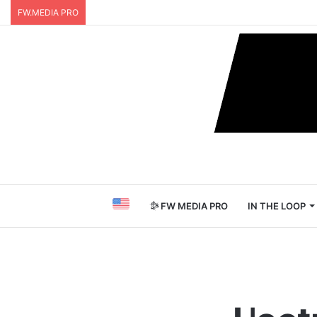
FW.MEDIA PRO
FW MEDIA PRO
IN THE LOOP