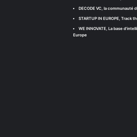
DECODE VC
, la communauté d
STARTUP IN EUROPE
, Track t
WE INNOVATE
, La base d'int
Europe