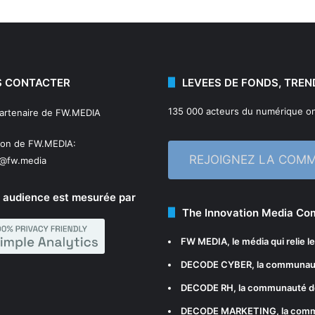
 CONTACTER
LEVEES DE FONDS, TREN
135 000 acteurs du numérique on
partenaire de FW.MEDIA
ion de FW.MEDIA:
REJOIGNEZ LA COM
n@fw.media
 audience est mesurée par
The Innovation Media C
FW MEDIA
, le média qui relie 
DECODE CYBER
, la communau
DECODE RH
, la communauté d
DECODE MARKETING
, la com