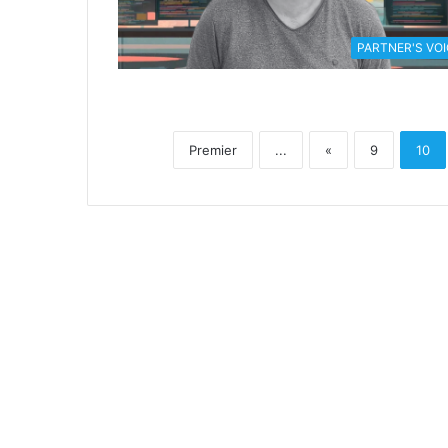
PARTNER'S VOI
Premier
...
«
9
10