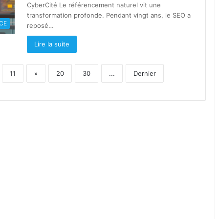
CyberCité Le référencement naturel vit une
transformation profonde. Pendant vingt ans, le SEO a
CE
reposé…
Lire la suite
11
»
20
30
...
Dernier