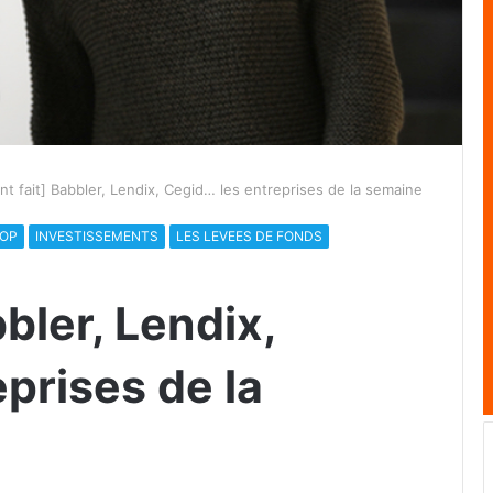
l’ont fait] Babbler, Lendix, Cegid… les entreprises de la semaine
OOP
INVESTISSEMENTS
LES LEVEES DE FONDS
abbler, Lendix,
prises de la