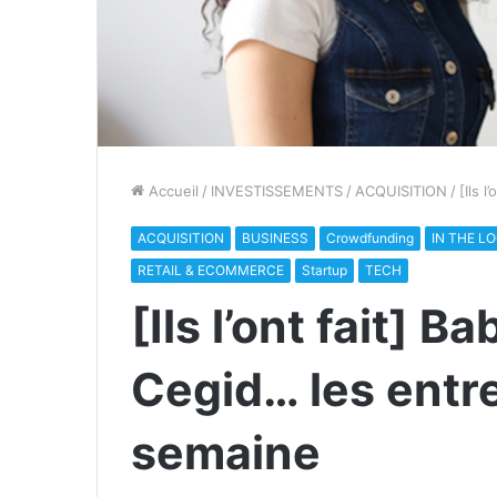
Accueil
/
INVESTISSEMENTS
/
ACQUISITION
/
[Ils 
ACQUISITION
BUSINESS
Crowdfunding
IN THE L
RETAIL & ECOMMERCE
Startup
TECH
[Ils l’ont fait] B
Cegid… les entre
semaine