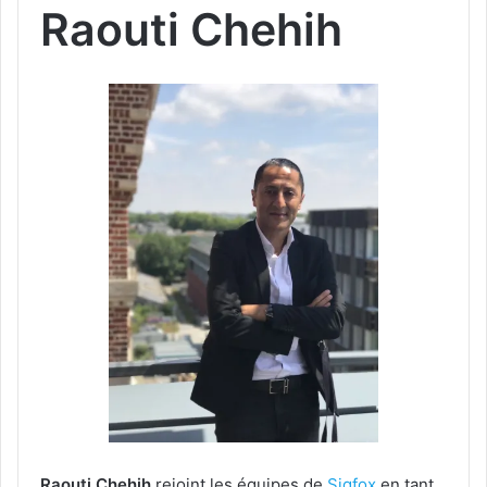
Raouti Chehih
Raouti Chehih
rejoint les équipes de
Sigfox
en tant