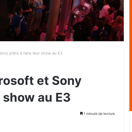
Sony prêts à faire leur show au E3
rosoft et Sony
ur show au E3
1 minute de lecture