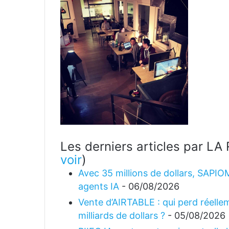
Les derniers articles par 
voir
)
Avec 35 millions de dollars, SAPIO
agents IA
- 06/08/2026
Vente d’AIRTABLE : qui perd réellem
milliards de dollars ?
- 05/08/2026