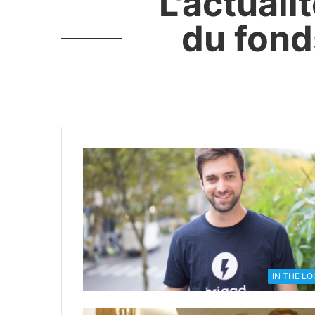
L'actuali
du fond
IN THE L