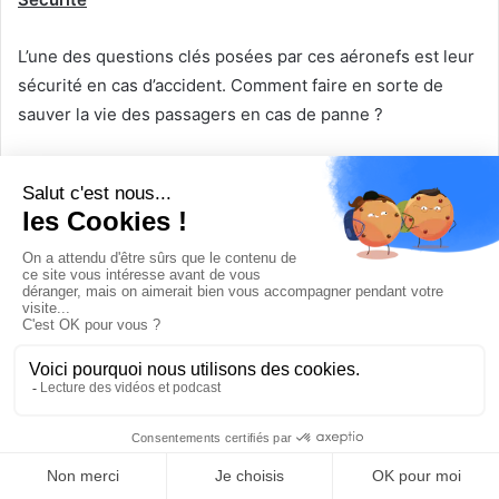
L’une des questions clés posées par ces aéronefs est leur
sécurité en cas d’accident. Comment faire en sorte de
sauver la vie des passagers en cas de panne ?
Les dispositifs de sécurité imaginés sont variés avec des
parachutes pour la carlingue, mais qui ne peuvent se
déployer qu’à une certaine altitude (environ 150 m).
D’autres procédés sont voisins de ceux des voitures : des
sièges durcis, un carlingue absorbant les chocs et même
des airbags. Certains imaginent même des fusées
permettant de réduire la vitesse lors d’une chute, comme
dans
A Complete Zero/Zero Safety System for eVTOL’s
,
mars 2018 (
ci-dessous
).