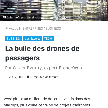
Crédit: u3d/shutterstock
Accueil
/
ENTREPRISES
/
BUSINESS
BUSINESS
Les Experts
TECH
La bulle des drones de
passagers
Par Olivier Ezratty, expert FrenchWeb
21/02/2019
16 minutes de lecture
Avec plus d’un milliard de dollars investis dans des
startups, plus d’une centaine de projets d’aéronefs