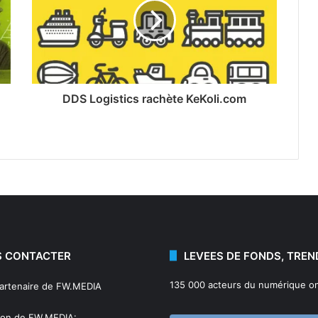
DDS Logistics rachète KeKoli.com
 CONTACTER
LEVEES DE FONDS, TREN
135 000 acteurs du numérique on
partenaire de FW.MEDIA
ion de FW.MEDIA: