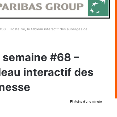
#68 – Hostelive, le tableau interactif des auberges de
a semaine #68 –
leau interactif des
unesse
Moins d'une minute