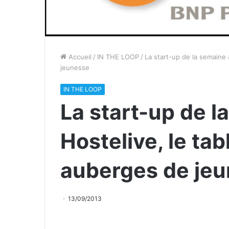
Accueil
/
IN THE LOOP
/
La start-up de la semaine 
jeunesse
IN THE LOOP
La start-up de l
Hostelive, le tab
auberges de je
13/09/2013