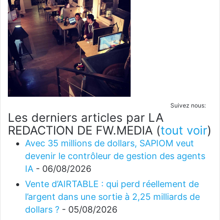
Suivez nous:
Les derniers articles par LA
REDACTION DE FW.MEDIA
(
tout voir
)
Avec 35 millions de dollars, SAPIOM veut
devenir le contrôleur de gestion des agents
IA
- 06/08/2026
Vente d’AIRTABLE : qui perd réellement de
l’argent dans une sortie à 2,25 milliards de
dollars ?
- 05/08/2026