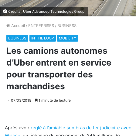
Crédits :
Uber
Advanced Technologies Group.
Accueil
/
ENTREPRISES
/
BUSINESS
BUSINESS
IN THE LOOP
MOBILITY
Les camions autonomes
d’Uber entrent en service
pour transporter des
marchandises
07/03/2018
1 minute de lecture
Après avoir
réglé à l’amiable son bras de fer judiciaire avec
Waymo
, en échange du versement de 245 millions de