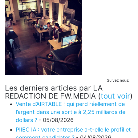
Suivez nous:
Les derniers articles par LA
REDACTION DE FW.MEDIA
(
tout voir
)
Vente d’AIRTABLE : qui perd réellement de
l’argent dans une sortie à 2,25 milliards de
dollars ?
- 05/08/2026
PIIEC IA : votre entreprise a-t-elle le profil et
comment candidater ?
- 04/08/2026