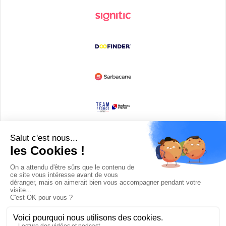
Devenir partenaire
© Copyright 2008 / 2026,
DECODE MEDIA, The Innovation Media