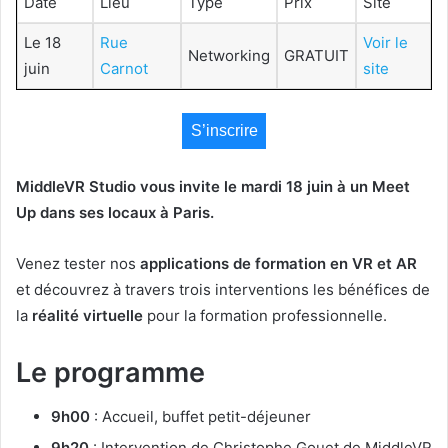
Date
Lieu
Type
Prix
Site
Le 18
Rue
Voir le
Networking
GRATUIT
juin
Carnot
site
S’inscrire
MiddleVR Studio vous invite le mardi 18 juin à un Meet
Up dans ses locaux à Paris.
Venez tester nos
applications de formation en VR et AR
et découvrez à travers trois interventions les bénéfices de
la
réalité
virtuelle
pour la formation professionnelle.
Le programme
9h00
: Accueil, buffet petit-déjeuner
9h20
: Intervention de Christophe Gouet de MiddleVR