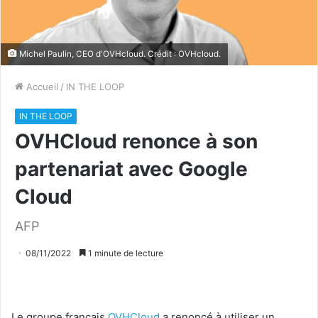
Michel Paulin, CEO d'OVHcloud. Crédit : OVHcloud.
Accueil
/
IN THE LOOP
IN THE LOOP
OVHCloud renonce à son
partenariat avec Google
Cloud
AFP
08/11/2022
1 minute de lecture
Le groupe français
OVHCloud
a renoncé à utiliser un