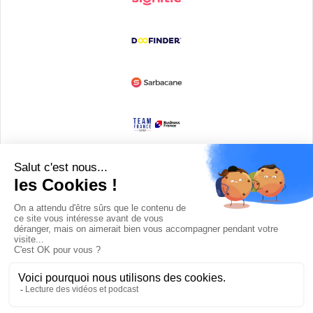
Devenir partenaire
© Copyright 2008 / 2026,
DECODE MEDIA, The Innovation Media
Company.
All Rights Reserved