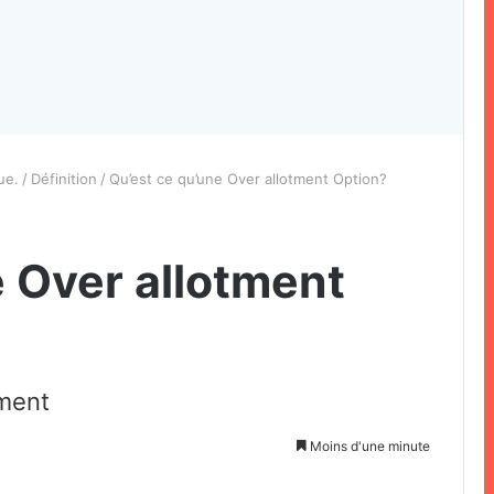
ue.
/
Définition
/
Qu’est ce qu’une Over allotment Option?
e Over allotment
ement
Moins d'une minute