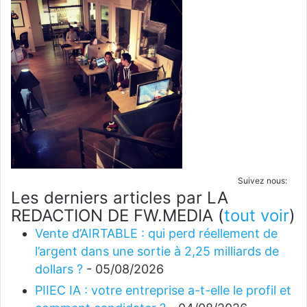
Suivez nous:
Les derniers articles par LA
REDACTION DE FW.MEDIA
(
tout voir
)
Vente d’AIRTABLE : qui perd réellement de
l’argent dans une sortie à 2,25 milliards de
dollars ?
- 05/08/2026
PIIEC IA : votre entreprise a-t-elle le profil et