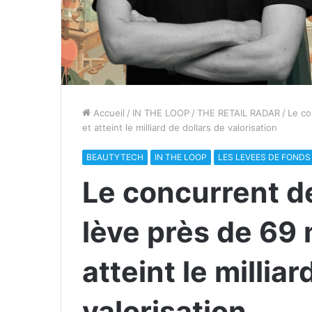
Accueil
/
IN THE LOOP
/
THE RETAIL RADAR
/
Le co
et atteint le milliard de dollars de valorisation
BEAUTYTECH
IN THE LOOP
LES LEVEES DE FONDS
Le concurrent d
lève près de 69 
atteint le millia
valorisation