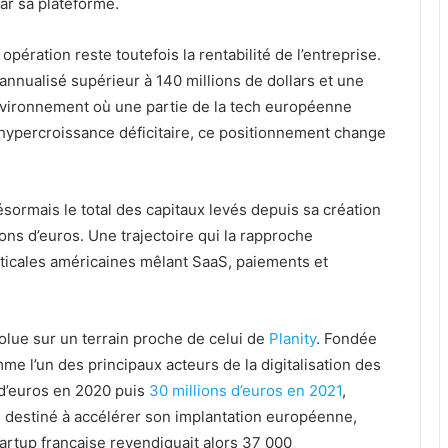
par sa plateforme.
pération reste toutefois la rentabilité de l’entreprise.
annualisé supérieur à 140 millions de dollars et une
nvironnement où une partie de la tech européenne
hypercroissance déficitaire, ce positionnement change
ormais le total des capitaux levés depuis sa création
ions d’euros. Une trajectoire qui la rapproche
icales américaines mêlant SaaS, paiements et
olue sur un terrain proche de celui de
Planity
. Fondée
me l’un des principaux acteurs de la digitalisation des
 d’euros en 2020 puis
30 millions d’euros en 2021
,
e destiné à accélérer son implantation européenne,
rtup française revendiquait alors 37 000