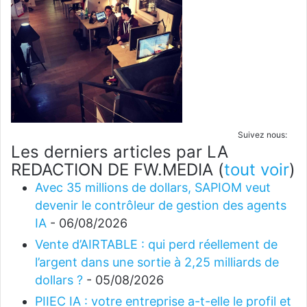
Suivez nous:
Les derniers articles par LA
REDACTION DE FW.MEDIA
(
tout voir
)
Avec 35 millions de dollars, SAPIOM veut
devenir le contrôleur de gestion des agents
IA
- 06/08/2026
Vente d’AIRTABLE : qui perd réellement de
l’argent dans une sortie à 2,25 milliards de
dollars ?
- 05/08/2026
PIIEC IA : votre entreprise a-t-elle le profil et