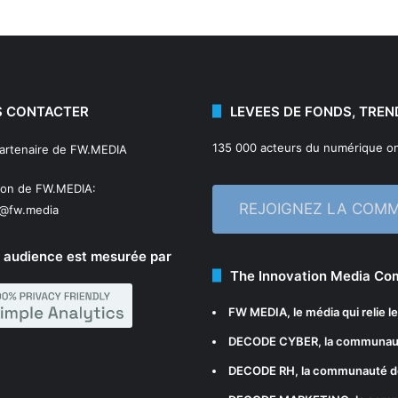
 CONTACTER
LEVEES DE FONDS, TREN
135 000 acteurs du numérique on
partenaire de FW.MEDIA
ion de FW.MEDIA:
REJOIGNEZ LA COM
n@fw.media
 audience est mesurée par
The Innovation Media C
FW MEDIA
, le média qui relie 
DECODE CYBER
, la communau
DECODE RH
, la communauté d