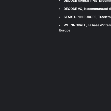
DECODE MARKETING
, la com
DECODE VC
, la communauté d
STARTUP IN EUROPE
, Track t
WE INNOVATE
, La base d'int
Europe