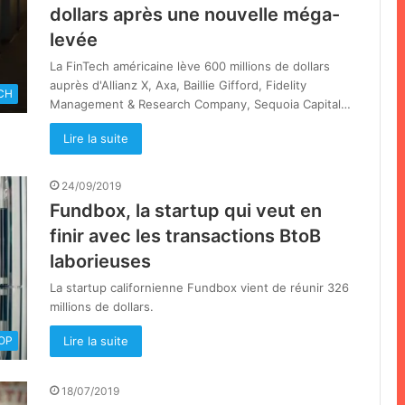
dollars après une nouvelle méga-
levée
La FinTech américaine lève 600 millions de dollars
auprès d'Allianz X, Axa, Baillie Gifford, Fidelity
CH
Management & Research Company, Sequoia Capital…
Lire la suite
24/09/2019
Fundbox, la startup qui veut en
finir avec les transactions BtoB
laborieuses
La startup californienne Fundbox vient de réunir 326
millions de dollars.
Lire la suite
OOP
18/07/2019