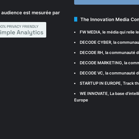
 audience est mesurée par
The Innovation Media C
FW MEDIA
, le média qui relie 
DECODE CYBER
, la communau
DECODE RH
, la communauté d
DECODE MARKETING
, la com
DECODE VC
, la communauté d
STARTUP IN EUROPE
, Track t
WE INNOVATE
, La base d'int
Europe