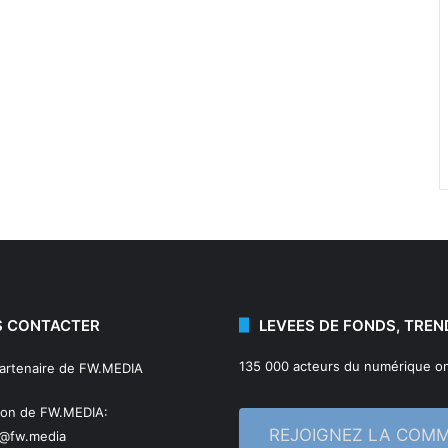
 CONTACTER
LEVEES DE FONDS, TREN
135 000 acteurs du numérique on
partenaire de FW.MEDIA
ion de FW.MEDIA:
REJOIGNEZ LA COM
n@fw.media