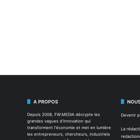
A PROPOS
NOUS
Depuis 2008,
FW.MEDIA
décrypte les
Devenir 
grandes vagues d'innovation qui
transforment l'économie et met en lumière
La rédact
les entrepreneurs, chercheurs, industriels
redactio