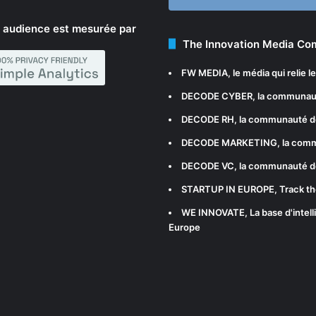
 audience est mesurée par
The Innovation Media C
FW MEDIA
, le média qui relie 
DECODE CYBER
, la communau
DECODE RH
, la communauté d
DECODE MARKETING
, la com
DECODE VC
, la communauté d
STARTUP IN EUROPE
, Track t
WE INNOVATE
, La base d'int
Europe