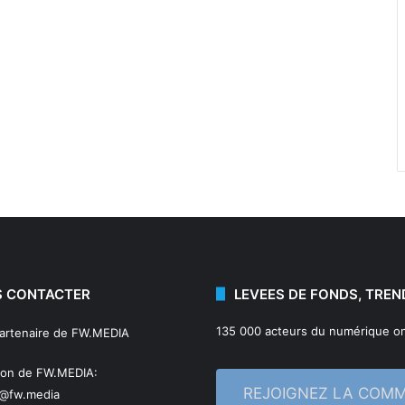
 CONTACTER
LEVEES DE FONDS, TREN
135 000 acteurs du numérique on
partenaire de FW.MEDIA
ion de FW.MEDIA:
REJOIGNEZ LA COM
n@fw.media