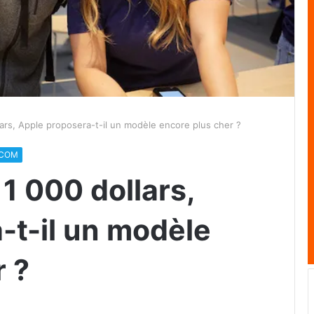
lars, Apple proposera-t-il un modèle encore plus cher ?
ECOM
 1 000 dollars,
-t-il un modèle
r ?