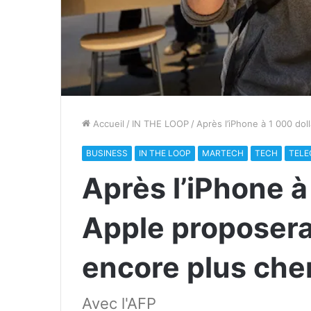
Accueil
/
IN THE LOOP
/
Après l’iPhone à 1 000 dol
BUSINESS
IN THE LOOP
MARTECH
TECH
TEL
Après l’iPhone à
Apple proposera
encore plus che
Avec l'AFP