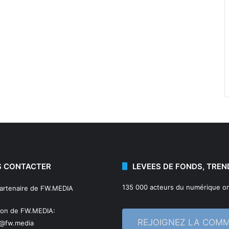
 CONTACTER
LEVEES DE FONDS, TREN
135 000 acteurs du numérique on
partenaire de FW.MEDIA
ion de FW.MEDIA:
REJOIGNEZ LA COM
n@fw.media