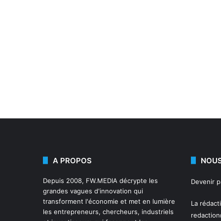
A PROPOS
NOUS
Depuis 2008,
FW.MEDIA
décrypte les
Devenir 
grandes vagues d'innovation qui
transforment l'économie et met en lumière
La rédact
les entrepreneurs, chercheurs, industriels
redactio