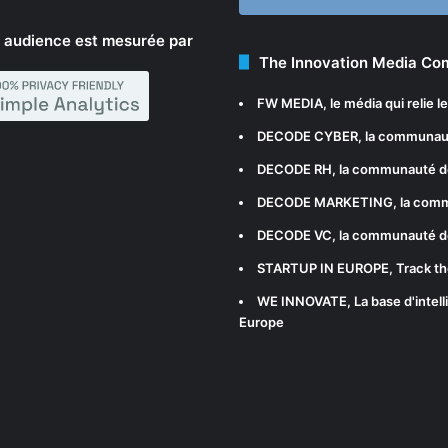
 audience est mesurée par
The Innovation Media C
FW MEDIA
, le média qui relie 
DECODE CYBER
, la communau
DECODE RH
, la communauté d
DECODE MARKETING
, la com
DECODE VC
, la communauté d
STARTUP IN EUROPE
, Track t
WE INNOVATE
, La base d'int
Europe