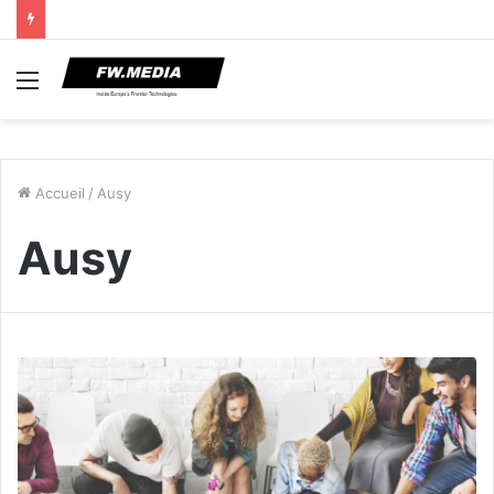
Menu
Accueil
/
Ausy
Ausy