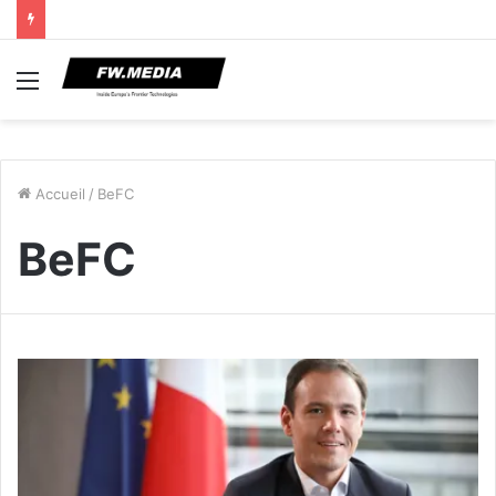
Menu
Accueil
/
BeFC
BeFC